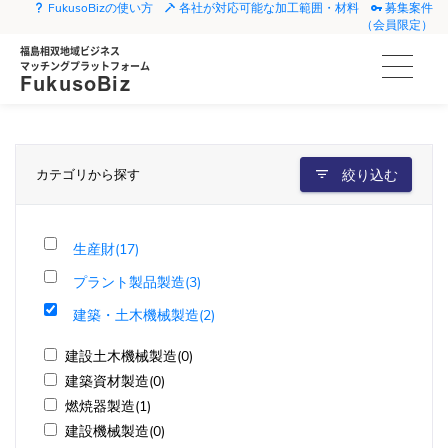
FukusoBizの使い方
各社が対応可能な加工範囲・材料
募集案件
（会員限定）
福島相双地域ビジネス
マッチングプラットフォーム
FukusoBiz
カテゴリから探す
絞り込む
生産財(17)
プラント製品製造(3)
建築・土木機械製造(2)
建設土木機械製造(0)
建築資材製造(0)
燃焼器製造(1)
建設機械製造(0)