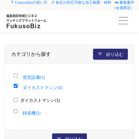
FukusoBizの使い方
各社が対応可能な加工範囲・材料
募集案件
（会員限定）
福島相双地域ビジネス
マッチングプラットフォーム
FukusoBiz
カテゴリから探す
絞り込む
造型設備(1)
ダイカストマシン(1)
ダイカストマシン(1)
鋳造機(1)