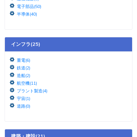
電子部品(50)
半導体(40)
インフラ(25)
重電(6)
鉄道(2)
造船(2)
航空機(11)
プラント製造(4)
宇宙(1)
道路(0)
建築・建設(21)