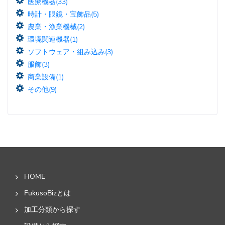
医療機器(33)
時計・眼鏡・宝飾品(5)
農業・漁業機械(2)
環境関連機器(1)
ソフトウェア・組み込み(3)
服飾(3)
商業設備(1)
その他(9)
HOME
FukusoBizとは
加工分類から探す