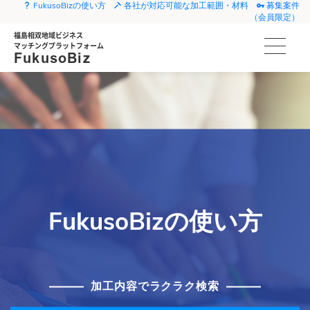
FukusoBizの使い方
各社が対応可能な加工範囲・材料
募集案件
（会員限定）
福島相双地域ビジネス
マッチングプラットフォーム
FukusoBiz
FukusoBizの使い方
加工内容でラクラク検索