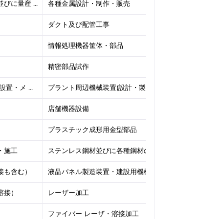
に量産 ...
各種金属設計・制作・販売
工作
ダクト及び配管工事
単品
情報処理機器筐体・部品
製缶
精密部品試作
・メ ...
プラント周辺機械装置(設計・製造・設置・ ...
大型金
店舗機器設備
冷凍
プラスチック成形用金型部品
プレ
・施工
ステンレス鋼材並びに各種鋼材の加工及び付 ...
遊具(
接も含む）
液晶パネル製造装置・建設用機械・半導体査 ...
大型
溶接）
レーザー加工
ファイバー レーザ・溶接加工
焼付