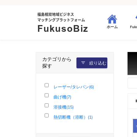
福島相双地域ビジネス
マッチングプラットフォーム
FukusoBiz
Fuk
ホーム
カテゴリから
絞り込む
探す
レーザー/タレパン(6)
曲げ機(7)
溶接機(15)
熱切断機（溶断）(1)