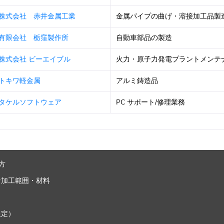
株式会社 赤井金属工業
金属パイプの曲げ・溶接加工品製
有限会社 栃窪製作所
自動車部品の製造
株式会社 ビーエイブル
火力・原子力発電プラントメンテナン
トキワ軽金属
アルミ鋳造品
タケルソフトウェア
PC サポート/修理業務
い方
な加工範囲・材料
限定）