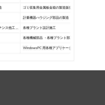
造
ゴミ収集用金属板金箱の製造販売
火力
計量機器ハウジング部品の製造
シェ
ス他工 ...
各種プラント設計施工
給排
各種機械部品 ・各種プラント部品
マンホ
WindowsPC 用各種アプリケーショ ...
マイ