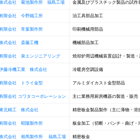
株式会社 菊池製作所 福島工場
金属及びプラスチック製品の試作並び
有限会社 今野鐵工所
治工具部品加工
有限会社 常葉製作所
印刷機械用部品
株式会社 斎藤工機
機械部品加工
有限会社 泉エンジニアリング
焼却炉周辺機械装置(設計・製造・設置
伊藤冷機工業 株式会社
冷暖房空調設備
有限会社 トライ金型
アルミダイカスト金型部品
有限会社 コワタコーポレーション
主に業務用厨房機器の製造・販売
東北精工 株式会社
精密板金製品製作（主に薄物・溶
有限会社 昭陽製作所
板金加工（切断・パンチ・曲げ・
株式会社 相馬製作所 福島工場
精密板金