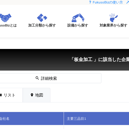
FukusoBizの使い方
usoBizとは
加工分類から探す
設備から探す
対象業界から探す
「板金加工 」に該当した企業
詳細検索
リスト
地図
会社名
主要三品目1