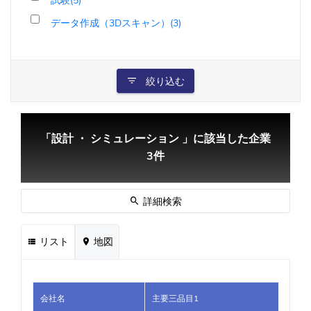
試験(5)
データ作成（3Dスキャン）(3)
絞り込む
「設計 ・ シミュレーション 」に該当した企業
3件
詳細検索
リスト
地図
会社名
主要三品目1