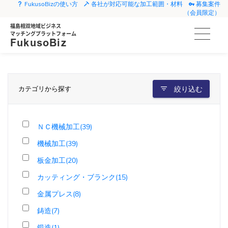
FukusoBizの使い方
各社が対応可能な加工範囲・材料
募集案件
（会員限定）
福島相双地域ビジネス
マッチングプラットフォーム
FukusoBiz
カテゴリから探す
絞り込む
ＮＣ機械加工(39)
機械加工(39)
板金加工(20)
カッティング・ブランク(15)
金属プレス(8)
鋳造(7)
鍛造(1)