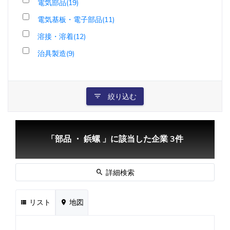
電気部品(19)
電気基板・電子部品(11)
溶接・溶着(12)
治具製造(9)
絞り込む
「部品 ・ 鋲螺 」に該当した企業 3件
詳細検索
リスト
地図