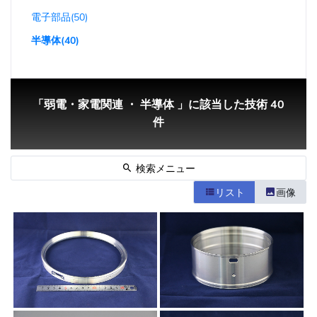
電子部品(50)
半導体(40)
「弱電・家電関連 ・ 半導体 」に該当した技術 40
件
検索メニュー
リスト
画像