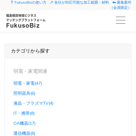
FukusoBizの使い方
各社が対応可能な加工範囲・材料
募集案件
（会員限定）
福島相双地域ビジネス
マッチングプラットフォーム
FukusoBiz
カテゴリから探す
弱電・家電関連
弱電・家電(47)
照明器具(6)
液晶・プラズマTV(4)
IT・携帯(8)
OA機器(17)
通信機器(8)