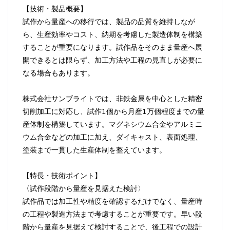
【技術・製品概要】
試作から量産への移行では、製品の品質を維持しなが
ら、生産効率やコスト、納期を考慮した製造体制を構築
することが重要になります。試作品をそのまま量産へ展
開できるとは限らず、加工方法や工程の見直しが必要に
なる場合もあります。
株式会社サンブライトでは、非鉄金属を中心とした精密
切削加工に対応し、試作1個から月産1万個程度までの量
産体制を構築しています。マグネシウム合金やアルミニ
ウム合金などの加工に加え、ダイキャスト、表面処理、
塗装まで一貫した生産体制を整えています。
【特長・技術ポイント】
〈試作段階から量産を見据えた検討〉
試作品では加工性や精度を確認するだけでなく、量産時
の工程や製造方法まで考慮することが重要です。早い段
階から量産を見据えて検討することで、後工程での設計