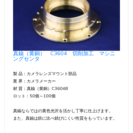
真鍮（黄銅） C3604 切削加工 マシニ
ングセンタ
製 品：カメラレンズマウント部品
業 界：カメラメーカー
材 質：真鍮（黄銅）C3604B
ロット：50個～100個
真鍮ならではの黄色光沢を活かし丁寧に仕上げます。
また、真鍮は鉄に比べ錆びにくい性質をもっています。