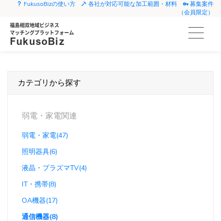
FukusoBizの使い方
各社が対応可能な加工範囲・材料
募集案件
（会員限定）
福島相双地域ビジネス
マッチングプラットフォーム
FukusoBiz
カテゴリから探す
弱電・家電関連
弱電・家電(47)
照明器具(6)
液晶・プラズマTV(4)
IT・携帯(8)
OA機器(17)
通信機器(8)