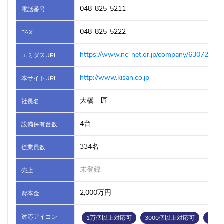
048-825-5211
電話番号
048-825-5222
FAX
https://www.nc-net.or.jp/company/63072/
エミダスURL
http://www.kisan.co.jp
本サイトURL
大橋 匠
社長名
4台
設備保有台数
334名
従業員数
未登録
売上
2,000万円
資本金
対応アイコン
1万個以上対応可
3000個以上対応可
海外