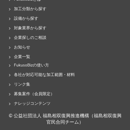
加工分類から探す
日本オートマチックマシン 株式会社 原町 ...
自動端子圧
設備から探す
有限会社 トム電子
タッチパネ
対象業界から探す
企業探しのご相談
お知らせ
企業一覧
FukusoBizの使い方
各社が対応可能な加工範囲・材料
リンク集
募集案件（会員限定）
ナレッジコンテンツ
© 公益社団法人 福島相双復興推進機構（福島相双復興
官民合同チーム）