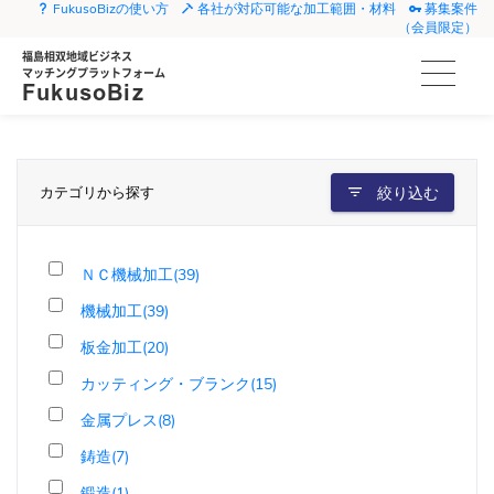
FukusoBizの使い方
各社が対応可能な加工範囲・材料
募集案件
（会員限定）
福島相双地域ビジネス
マッチングプラットフォーム
FukusoBiz
カテゴリから探す
絞り込む
ＮＣ機械加工(39)
機械加工(39)
板金加工(20)
カッティング・ブランク(15)
金属プレス(8)
鋳造(7)
鍛造(1)