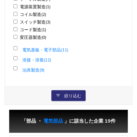
電源装置製造(1)
コイル製造(2)
スイッチ製造(3)
コード製造(1)
変圧器製造(0)
電気基板・電子部品(11)
溶接・溶着(12)
治具製造(9)
絞り込む
「部品 ・
電気部品
」に該当した企業 19件