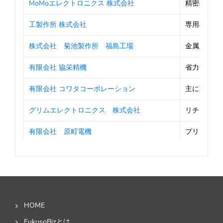
MoMoエレクトロニクス 株式会社
精密級ホイ
工製作所 株式会社
専用機・自
株式会社 菊池製作所 福島工場
金属及びプラ
有限会社 協栄精機
省力化機器
有限会社 コワタコーポレーション
主に業務用
グリムエレクトロニクス 株式会社
リチウムイ
有限会社 原町電機
プリント基板
株式会社髙野精機
光学部品
フジモールド工業 株式会社
プラスチッ
株式会社 タカワ精密
FA設備(
HOME
株式会社 プリント電子研究所 広野工場
プリント基板
FukusoBizとは