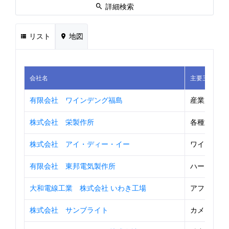
詳細検索
リスト
地図
会社名
主要三品目1
有限会社 ワインデング福島
産業用モー
株式会社 栄製作所
各種通信機
株式会社 アイ・ディー・イー
ワイヤーハ
有限会社 東邦電気製作所
ハーネスAs
大和電線工業 株式会社 いわき工場
アフィック
株式会社 サンブライト
カメラ部品