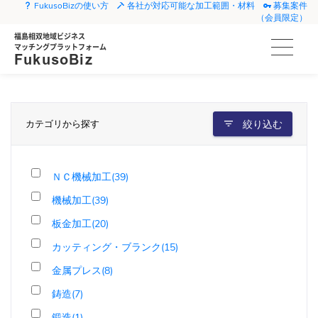
FukusoBizの使い方
各社が対応可能な加工範囲・材料
募集案件
（会員限定）
福島相双地域ビジネス
マッチングプラットフォーム
FukusoBiz
カテゴリから探す
絞り込む
ＮＣ機械加工(39)
機械加工(39)
板金加工(20)
カッティング・ブランク(15)
金属プレス(8)
鋳造(7)
鍛造(1)