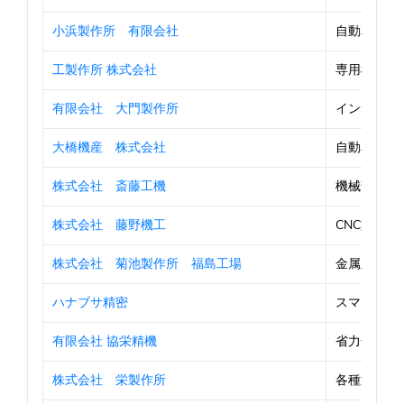
小浜製作所 有限会社
自動車部品
工製作所 株式会社
専用機・自
有限会社 大門製作所
インサート
大橋機産 株式会社
自動車建設
株式会社 斎藤工機
機械部品加
株式会社 藤野機工
CNC旋盤
株式会社 菊池製作所 福島工場
金属及びプラ
ハナブサ精密
スマートフォ
有限会社 協栄精機
省力化機器
株式会社 栄製作所
各種通信機