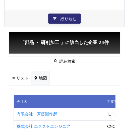
絞り込む
「部品 ・ 研削加工 」に該当した企業 24件
詳細検索
リスト
地図
会社名
主要三品目1
有限会社 斉藤製作所
モールド金
株式会社 エクストエンジニア
CNC自動旋