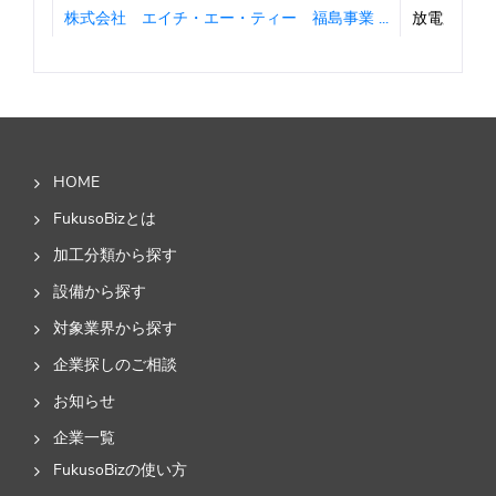
株式会社 エイチ・エー・ティー 福島事業 ...
放電加工
グリムエレクトロニクス 株式会社
リチウムイ
株式会社 小高精密
一般機械器
フジモールド工業 株式会社
プラスチッ
HOME
花沢技工
専用機の部
FukusoBizとは
加工分類から探す
ファスナー工業 株式会社 原町工場
CNC旋盤
設備から探す
株式会社 タカワ精密
FA設備(
対象業界から探す
株式会社 三恵舎 本宮工場
生物／金属
企業探しのご相談
有限会社 トライ金型
アルミダイ
お知らせ
企業一覧
精研舎
精密研削加
FukusoBizの使い方
日本オートマチックマシン 株式会社 原町 ...
自動端子圧